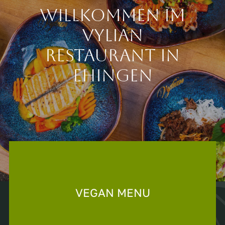
Willkommen im
Vylian
Restaurant in
Ehingen
VEGAN MENU